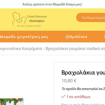
Καλώς ορίσατε στον Μαμαδό-Κοσμο μας!
Για Χειροτέχνες
 Μαμαδο-χειροτέχνες μας
Προϊόντα
ουγεννιάτικα Κοσμήματα
Βραχιολάκια γουράκια παιδικά σε
Βραχιολάκια γου
10,80
€
Το προϊόν θα αποσταλεί σε 2
1 σε απόθεμα
Σετ με τρία βραχιολάκια