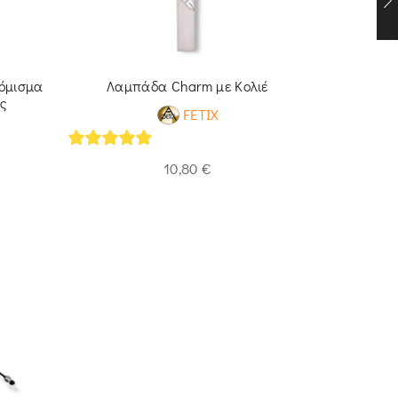
νόμισμα
Λαμπάδα Charm με Κολιέ
Μαρτάκια 
ς
FETIX
5
out of 5
5
out of 
10,80
€