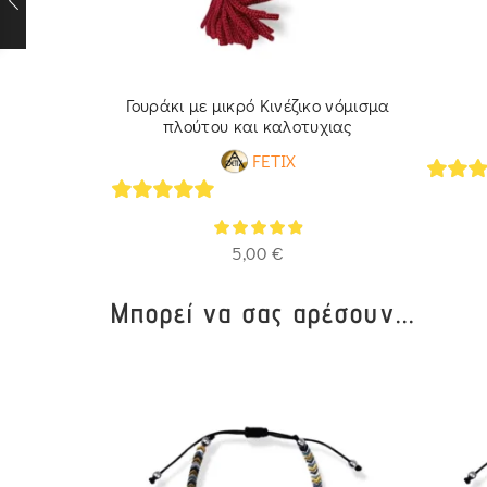
αυρουδάκι
Γουράκι με μικρό Κινέζικο νόμισμα
3
πλούτου και καλοτυχιας
FETIX
5
out 
5
out of 5
5,00
€
Μπορεί να σας αρέσουν...