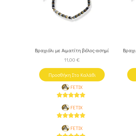
Βραχιόλι με Αιματίτη βέλος-ασημί
Βραχι
11,00
€
Προσθήκη Στο Καλάθι
FETIX
5
out of 5
FETIX
5
out of 5
FETIX