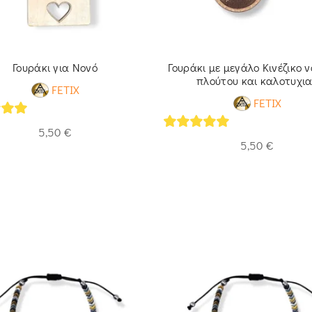
Γουράκι για Νονό
Γουράκι με μεγάλο Κινέζικο 
πλούτου και καλοτυχια
FETIX
FETIX
of 5
5,50
€
5
out of 5
5,50
€