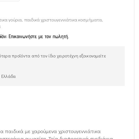
τικα γούρια
,
παιδικά χριστουγεννιάτικα κοσμήματα
,
α
οϊόν; Επικοινωνήστε με τον πωλητή.
τερα προϊόντα από τον ίδιο χειροτέχνη εξοικονομείτε
ν Ελλάδα
ια παιδικά με χαρούμενα χριστουγεννιάτικα
 αστεράκια αιματίτη. Τρία διαφορετικά σχεδιάκια