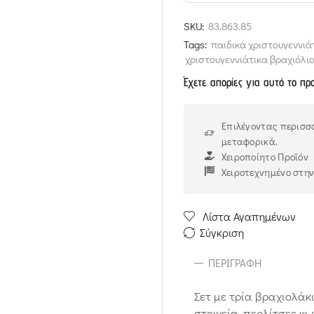
5
out of 5
SKU:
83.863.85
Tags:
παιδικά χριστουγεννιά
χριστουγεννιάτικα βραχιόλι
Έχετε απορίες για αυτό το πρ
Επιλέγοντας περισσό
μεταφορικά.
Χειροποίητο Προϊόν
Χειροτεχνημένο στη
Λίστα Αγαπημένων
Σύγκριση
ΠΕΡΙΓΡΑΦΉ
Σετ με τρία βραχιολάκ
στοιχεία, περλίτσες κι