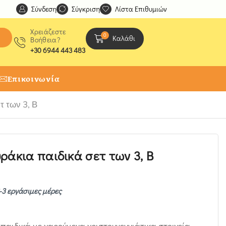
Σύνδεση
Ανακαλύψτε μοναδικές δημιουργίες από τους Χειροτέχ
Σύγκριση
Λίστα Επιθυμιών
Χρειάζεστε
0
Καλάθι
Βοήθεια?
+30 6944 443 483
Επικοινωνία
τ των 3, Β
ράκια παιδικά σετ των 3, Β
-3 εργάσιμες μέρες
 παιδικά με χαρούμενα χριστουγεννιάτικα στοιχεία,