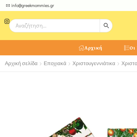
ψτε μοναδικές δημιουργίες από τους Χειροτέχνες μας!
info@greekmommies.gr
Αρχική
Οι
Αρχική σελίδα
Εποχιακά
Χριστουγεννιάτικα
Χριστ