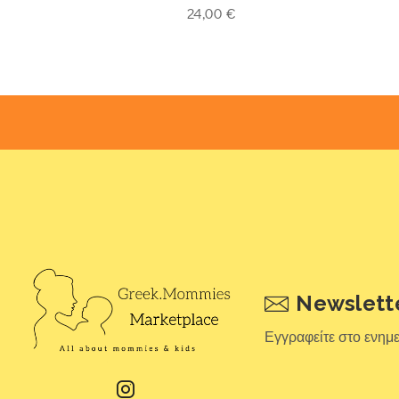
4.93
out of 5
4.93
ou
24,00
€
Newslett
Εγγραφείτε στο ενημ