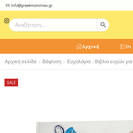
ψτε μοναδικές δημιουργίες από τους Χειροτέχνες μας!
info@greekmommies.gr
Αρχική
Οι
Αρχική σελίδα
Βάφτιση
Ευχολόγια
Βιβλιο ευχών για
SALE