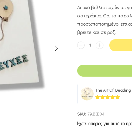
Λευκό βιβλίο ευχών με γ
αστεράκια. Θα το παραλά
προσωποποιημένο, επικο
βρείτε και σε ροζ.
The Art Of Beading
4.93
out of 5
SKU:
79.ΒΙΒ04
Έχετε απορίες για αυτό το πρ