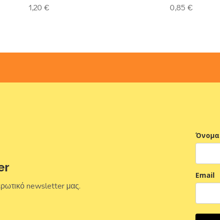
t of 5
4.93
out of 5
1,20
€
0,85
€
Όνομα
er
Email
ερωτικό newsletter μας.