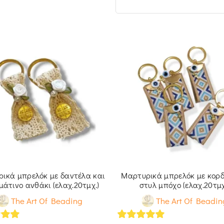
ικά μπρελόκ με δαντέλα και
Μαρτυρικά μπρελόκ με κορδ
άτινο ανθάκι (ελαχ.20τμχ.)
στυλ μπόχο (ελαχ.20τμχ
The Art Of Beading
The Art Of Beadin