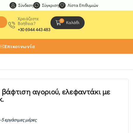
Σύνδεση
Ανακαλύψτε μοναδικές δημιουργίες από τους Χειροτέχ
Σύγκριση
Λίστα Επιθυμιών
Χρειάζεστε
0
Καλάθι
Βοήθεια?
+30 6944 443 483
Επικοινωνία
α βάφτιση αγοριού, ελεφαντάκι με
κ.
-5 εργάσιμες μέρες