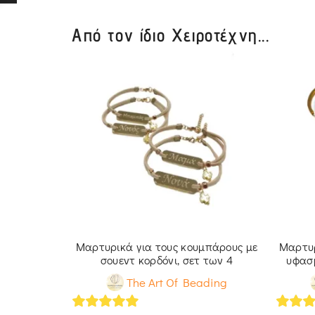
Από τον ίδιο Χειροτέχνη...
ε εκρού
Μαρτυρικά για τους κουμπάρους με
Μαρτυρ
μχ.)
σουεντ κορδόνι, σετ των 4
υφασμ
ading
The Art Of Beading