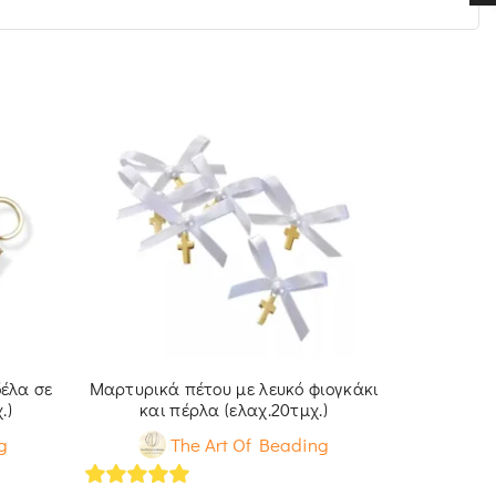
έλα σε
Μαρτυρικά πέτου με λευκό φιογκάκι
Τρίχρωμα
.)
και πέρλα (ελαχ.20τμχ.)
ασημί
g
The Art Of Beading