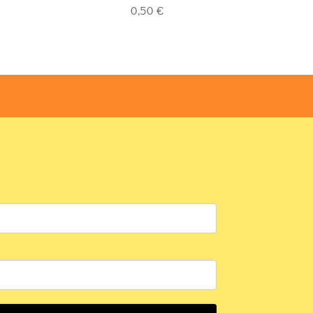
4.93
out of 5
4.93
out of
0,50
€