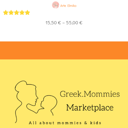
Arte Elmiko
5
out of 5
15,50
€
–
55,00
€