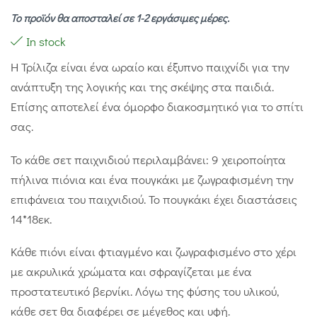
Το προϊόν θα αποσταλεί σε 1-2 εργάσιμες μέρες.
In stock
Η Τρίλιζα είναι ένα ωραίο και έξυπνο παιχνίδι για την
ανάπτυξη της λογικής και της σκέψης στα παιδιά.
Επίσης αποτελεί ένα όμορφο διακοσμητικό για το σπίτι
σας.
Το κάθε σετ παιχνιδιού περιλαμβάνει: 9 χειροποίητα
πήλινα πιόνια και ένα πουγκάκι με ζωγραφισμένη την
επιφάνεια του παιχνιδιού. Το πουγκάκι έχει διαστάσεις
14*18εκ.
Κάθε πιόνι είναι φτιαγμένο και ζωγραφισμένο στο χέρι
με ακρυλικά χρώματα και σφραγίζεται με ένα
προστατευτικό βερνίκι. Λόγω της φύσης του υλικού,
κάθε σετ θα διαφέρει σε μέγεθος και υφή.