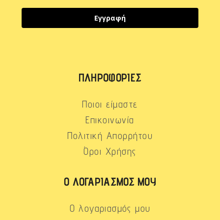
Εγγραφή
ΠΛΗΡΟΦΟΡΊΕΣ
Ποιοι είμαστε
Επικοινωνία
Πολιτική Απορρήτου
Όροι Χρήσης
Ο ΛΟΓΑΡΙΑΣΜΌΣ ΜΟΥ
Ο λογαριασμός μου