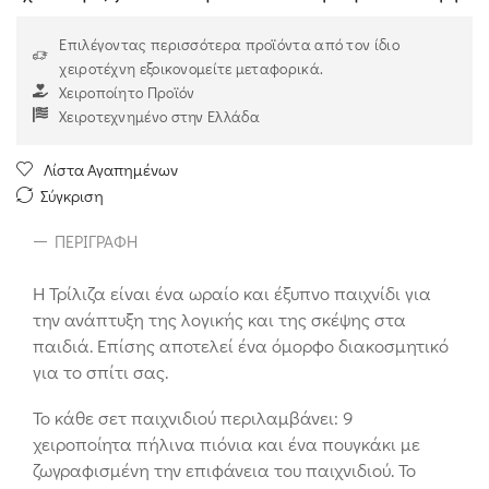
Επιλέγοντας περισσότερα προϊόντα από τον ίδιο
χειροτέχνη εξοικονομείτε μεταφορικά.
Χειροποίητο Προϊόν
Χειροτεχνημένο στην Ελλάδα
Λίστα Αγαπημένων
Σύγκριση
ΠΕΡΙΓΡΑΦΉ
Η Τρίλιζα είναι ένα ωραίο και έξυπνο παιχνίδι για
την ανάπτυξη της λογικής και της σκέψης στα
παιδιά. Επίσης αποτελεί ένα όμορφο διακοσμητικό
για το σπίτι σας.
Το κάθε σετ παιχνιδιού περιλαμβάνει: 9
χειροποίητα πήλινα πιόνια και ένα πουγκάκι με
ζωγραφισμένη την επιφάνεια του παιχνιδιού. Το