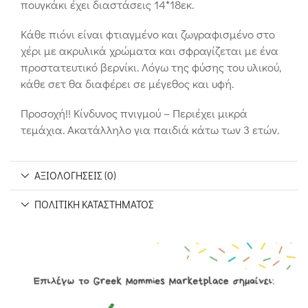
πουγκάκι έχει διαστάσεις 14*18εκ.
Κάθε πιόνι είναι φτιαγμένο και ζωγραφισμένο στο
χέρι με ακρυλικά χρώματα και σφραγίζεται με ένα
προστατευτικό βερνίκι. Λόγω της φύσης του υλικού,
κάθε σετ θα διαφέρει σε μέγεθος και υφή.
Προσοχή!! Κίνδυνος πνιγμού – Περιέχει μικρά
τεμάχια. Ακατάλληλο για παιδιά κάτω των 3 ετών.
ΑΞΙΟΛΟΓΉΣΕΙΣ (0)
ΠΟΛΙΤΙΚΉ ΚΑΤΑΣΤΉΜΑΤΟΣ