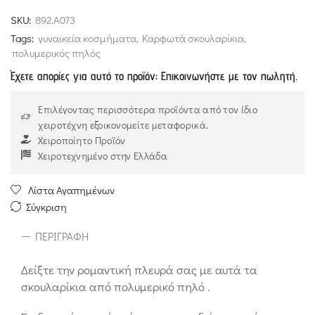
out
SKU:
892.Α073
of
Tags:
γυναικεία κοσμήματα
,
Καρφωτά σκουλαρίκια
,
5
πολυμερικός πηλός
Έχετε απορίες για αυτό το προϊόν; Επικοινωνήστε με τον πωλητή.
Επιλέγοντας περισσότερα προϊόντα από τον ίδιο
χειροτέχνη εξοικονομείτε μεταφορικά.
Χειροποίητο Προϊόν
Χειροτεχνημένο στην Ελλάδα
Λίστα Αγαπημένων
Σύγκριση
ΠΕΡΙΓΡΑΦΉ
Δείξτε την ρομαντική πλευρά σας με αυτά τα
σκουλαρίκια από πολυμερικό πηλό .