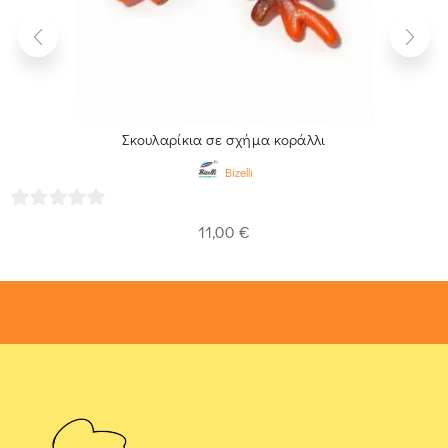
Σκουλαρίκια σε σχήμα κοράλλι
Bizelli
0
11,00
€
out
of
5