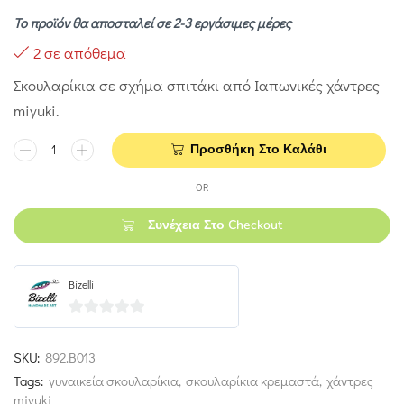
Το προϊόν θα αποσταλεί σε 2-3 εργάσιμες μέρες
2 σε απόθεμα
Σκουλαρίκια σε σχήμα σπιτάκι από Ιαπωνικές χάντρες
miyuki.
Προσθήκη Στο Καλάθι
OR
Συνέχεια Στο Checkout
Bizelli
0
out
SKU:
892.Β013
of
Tags:
γυναικεία σκουλαρίκια
,
σκουλαρίκια κρεμαστά
,
χάντρες
5
miyuki