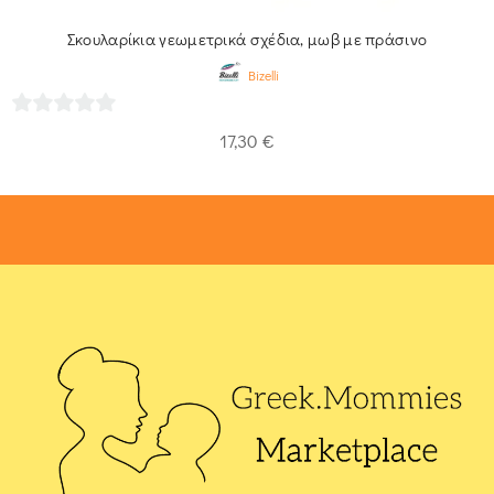
Σκουλαρίκια γεωμετρικά σχέδια, μωβ με πράσινο
Bizelli
0
17,30
€
out
of
5