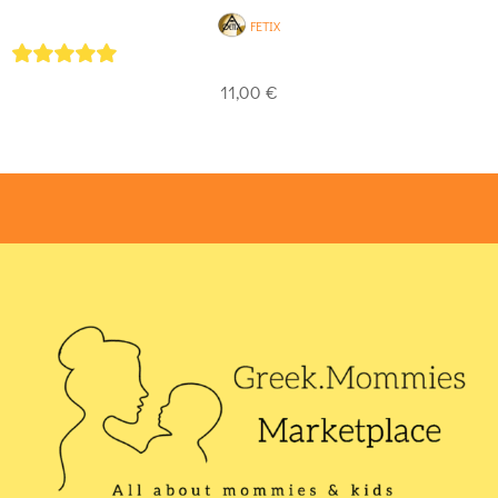
FETIX
5
out of 5
11,00
€