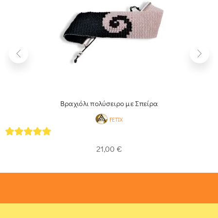
Βραχιόλι πολύσειρο με Σπείρα
FETIX
5
out of 5
21,00
€