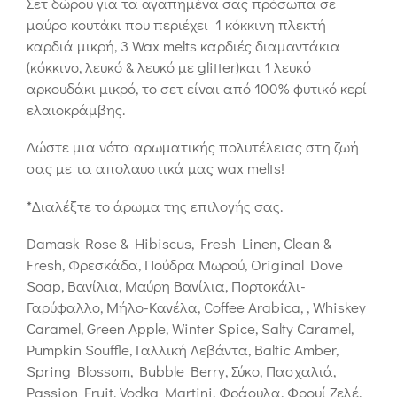
Σετ δώρου για τα αγαπημένα σας πρόσωπα σε
μαύρο κουτάκι που περιέχει 1 κόκκινη πλεκτή
καρδιά μικρή, 3 Wax melts καρδιές διαμαντάκια
(κόκκινο, λευκό & λευκό με glitter)και 1 λευκό
αρκουδάκι μικρό, το σετ είναι από 100% φυτικό κερί
ελαιοκράμβης.
Δώστε μια νότα αρωματικής πολυτέλειας στη ζωή
σας με τα απολαυστικά μας wax melts!
*Διαλέξτε το άρωμα της επιλογής σας.
Damask Rose & Hibiscus, Fresh Linen, Clean &
Fresh, Φρεσκάδα, Πούδρα Μωρού, Original Dove
Soap, Βανίλια, Μαύρη Βανίλια, Πορτοκάλι-
Γαρύφαλλο, Μήλο-Κανέλα, Coffee Arabica, , Whiskey
Caramel, Green Apple, Winter Spice, Salty Caramel,
Pumpkin Souffle, Γαλλική Λεβάντα, Baltic Amber,
Spring Blossom, Bubble Berry, Σύκο, Πασχαλιά,
Passion Fruit, Vodka Martini, Φράουλα, Φρουί Ζελέ,