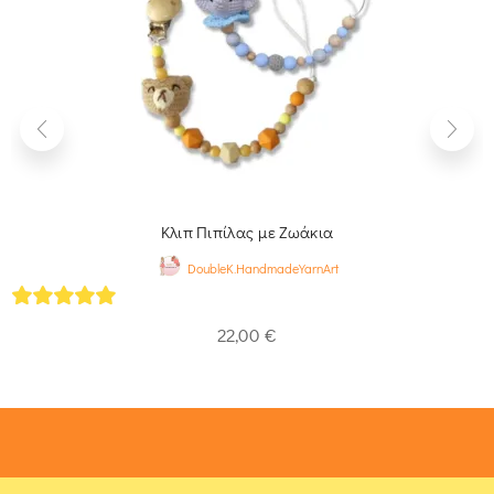
Κλιπ Πιπίλας με Ζωάκια
DoubleK.HandmadeYarnArt
5
out of 5
22,00
€