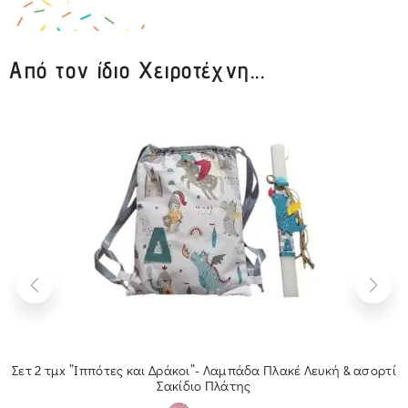
Από τον ίδιο Χειροτέχνη...
Σετ 2 τμx ”Ιππότες και Δράκοι”- Λαμπάδα Πλακέ Λευκή & ασορτί
Σακίδιο Πλάτης