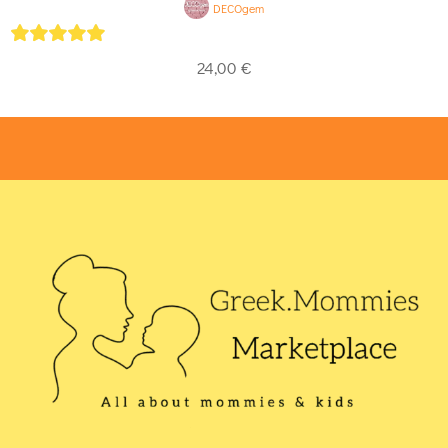
DECOgem
5
out of 5
24,00
€