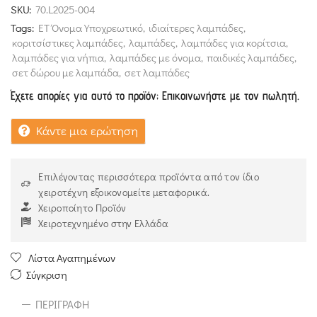
SKU:
70.L2025-004
Tags:
ΕΤ Όνομα Υποχρεωτικό
,
ιδιαίτερες λαμπάδες
,
κοριτσίστικες λαμπάδες
,
λαμπάδες
,
λαμπάδες για κορίτσια
,
λαμπάδες για νήπια
,
λαμπάδες με όνομα
,
παιδικές λαμπάδες
,
σετ δώρου με λαμπάδα
,
σετ λαμπάδες
Έχετε απορίες για αυτό το προϊόν; Επικοινωνήστε με τον πωλητή.
Κάντε μια ερώτηση
Επιλέγοντας περισσότερα προϊόντα από τον ίδιο
χειροτέχνη εξοικονομείτε μεταφορικά.
Χειροποίητο Προϊόν
Χειροτεχνημένο στην Ελλάδα
Λίστα Αγαπημένων
Σύγκριση
ΠΕΡΙΓΡΑΦΉ