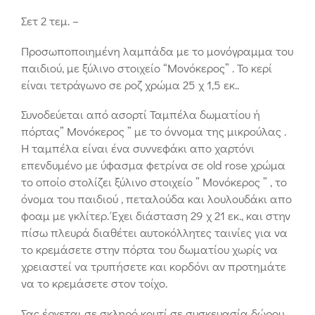
Σετ 2 τεμ. –
Προσωποποιημένη λαμπάδα με το μονόγραμμα του
παιδιού, με ξύλινο στοιχείο “Μονόκερος” . Το κερί
είναι τετράγωνο σε ροζ χρώμα 25 χ 1,5 εκ..
Συνοδεύεται από ασορτί Ταμπέλα δωματίου ή
πόρτας” Μονόκερος ” με το όννομα της μικρούλας .
Η ταμπέλα είναι ένα συννεφάκι απο χαρτόνι
επενδυμένο με ύφασμα φετρίνα σε old rose χρώμα
το οποίο στολίζει ξύλινο στοιχείο ” Μονόκερος ” , το
όνομα του παιδιού , πεταλούδα και λουλουδάκι απο
φοαμ με γκλίτερ. Έχει διάσταση 29 χ 21 εκ., και στην
πίσω πλευρά διαθέτει αυτοκόλλητες ταινίες για να
το κρεμάσετε στην πόρτα του δωματίου χωρίς να
χρειαστεί να τρυπήσετε και κορδόνι αν προτημάτε
να το κρεμάσετε στον τοίχο.
Σας έρχεται σε σκληρό κουτί σε συσκευασία δώρου