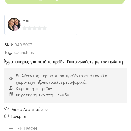
Yazu
0
out
SKU:
949.S007
of
Tag:
scrunchies
5
Έχετε απορίες για αυτό το προϊόν; Επικοινωνήστε με τον πωλητή.
Επιλέγοντας περισσότερα προϊόντα από τον ίδιο
χειροτέχνη εξοικονομείτε μεταφορικά.
Χειροποίητο Προϊόν
Χειροτεχνημένο στην Ελλάδα
Λίστα Αγαπημένων
Σύγκριση
ΠΕΡΙΓΡΑΦΉ