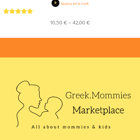
MoAna Art & Craft
5
out of 5
10,50
€
–
42,00
€