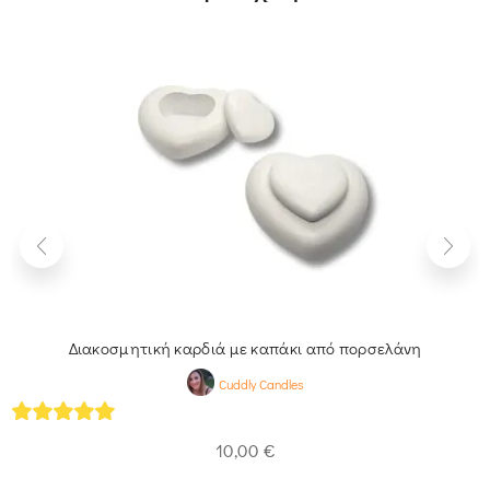
Διακοσμητική καρδιά με καπάκι από πορσελάνη
Cuddly Candles
5
out of 5
10,00
€