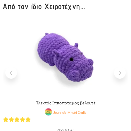
Από τον ίδιο Χειροτέχνη...
Πλεκτός Ιπποπόταμος βελουτέ
Joanna's Miyuki Crafts
5
out of 5
42,00
€