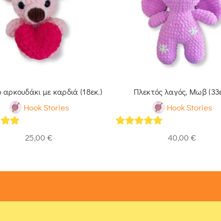
 αρκουδάκι με καρδιά (18εκ.)
Πλεκτός λαγός, Μωβ (33ε
Hook Stories
Hook Stories
of 5
5
out of 5
25,00
€
40,00
€