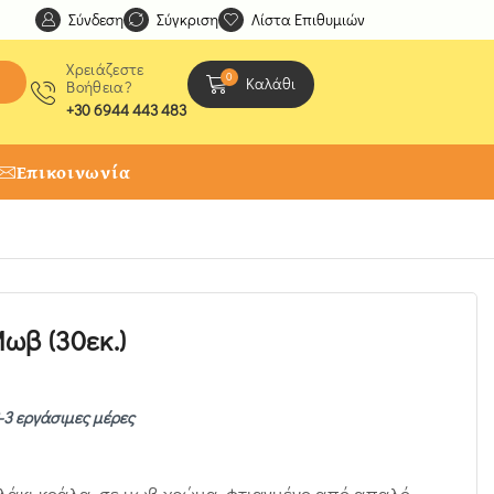
Σύνδεση
Ανακαλύψτε μοναδικές δημιουργίες από τους Χειροτέχ
Σύγκριση
Λίστα Επιθυμιών
Χρειάζεστε
0
Καλάθι
Βοήθεια?
+30 6944 443 483
Επικοινωνία
ωβ (30εκ.)
-3 εργάσιμες μέρες
κλάκι κοάλα, σε μωβ χρώμα, φτιαγμένο από απαλό