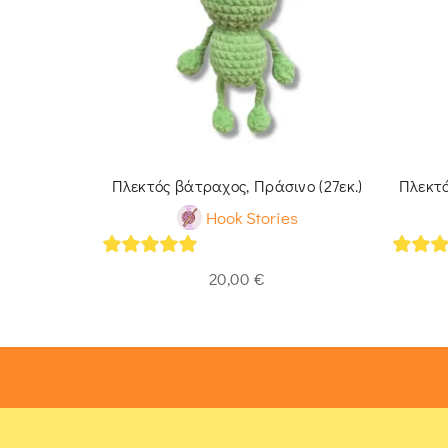
, Κίτρινο-
Πλεκτός βάτραχος, Πράσινο (27εκ.)
Πλεκτό
)
Hook Stories
s
5
out of 5
5
out 
20,00
€