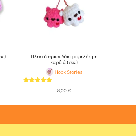
κ.)
Πλεκτό αρκουδάκι μπρελόκ με
Πλεκτό 
καρδιά (7εκ.)
Hook Stories
5
out of 
5
out of 5
8,00
€