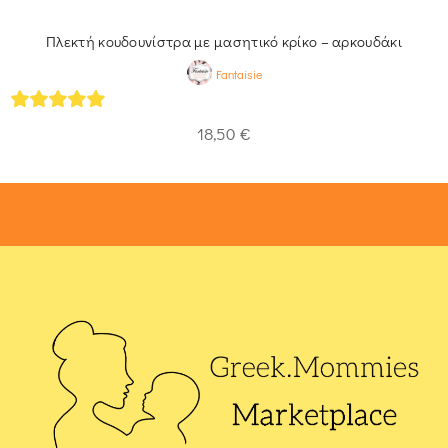
Πλεκτή κουδουνίστρα με μασητικό κρίκο – αρκουδάκι
Fantaisie
5
out of 5
18,50
€