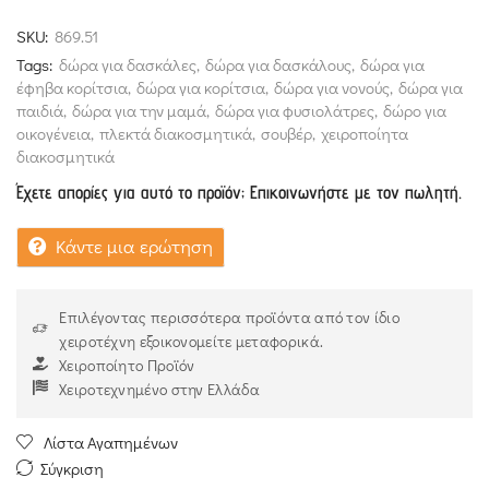
out
SKU:
869.51
of
Tags:
δώρα για δασκάλες
,
δώρα για δασκάλους
,
δώρα για
5
έφηβα κορίτσια
,
δώρα για κορίτσια
,
δώρα για νονούς
,
δώρα για
παιδιά
,
δώρα για την μαμά
,
δώρα για φυσιολάτρες
,
δώρο για
οικογένεια
,
πλεκτά διακοσμητικά
,
σουβέρ
,
χειροποίητα
διακοσμητικά
Έχετε απορίες για αυτό το προϊόν; Επικοινωνήστε με τον πωλητή.
Κάντε μια ερώτηση
Επιλέγοντας περισσότερα προϊόντα από τον ίδιο
χειροτέχνη εξοικονομείτε μεταφορικά.
Χειροποίητο Προϊόν
Χειροτεχνημένο στην Ελλάδα
Λίστα Αγαπημένων
Σύγκριση