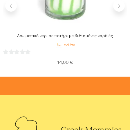
Αρωματικό κερί σε ποτήρι με βυθισμένες καρδιές
melifoto
0
14,00
€
out
of
5