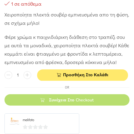
1 σε απόθεμα
Χειροποίητα πλεκτά σουβέρ εμπνευσμένα απο τη φύση,
σε σχήμα μήλο!
Φέρε χρώμα κ παιχνιδιάρικη διάθεση στο τραπέζι σου
με αυτά τα μοναδικά, χειροποίητα πλεκτά σουβέρ! Κάθε
κομμάτι είναι φτιαγμένο με φροντίδα κ λεπτομέρεια,
εμπνευσμένο από φρέσκα, δροσερά κόκκινα μήλα!
Προσθήκη Στο Καλάθι
OR
Συνέχεια Στο Checkout
melifoto
0