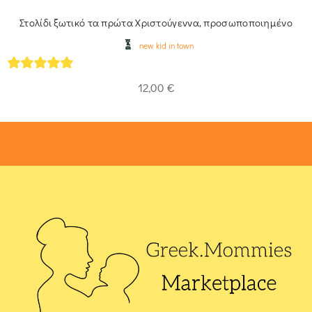
Στολίδι ξωτικό τα πρώτα Χριστούγεννα, προσωποποιημένο
new kid in town
5
out of 5
12,00
€