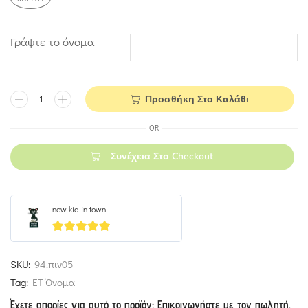
Γράψτε το όνομα
Προσθήκη Στο Καλάθι
OR
Συνέχεια Στο Checkout
new kid in town
5
out of 5
SKU:
94.πιν05
Tag:
ΕΤ Όνομα
Έχετε απορίες για αυτό το προϊόν; Επικοινωνήστε με τον πωλητή.