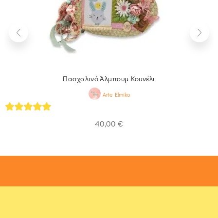
Πασχαλινό Άλμπουμ Κουνέλι
Arte Elmiko
5
out of 5
40,00
€