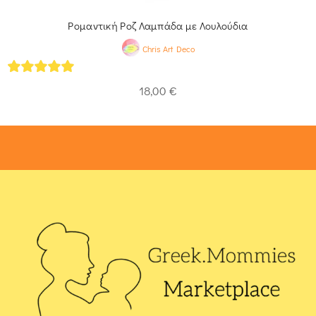
Ρομαντική Ροζ Λαμπάδα με Λουλούδια
Chris Art Deco
5
out of 5
18,00
€