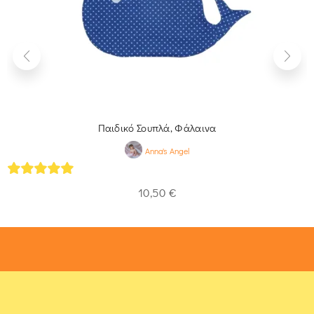
Παιδικό Σουπλά, Φάλαινα
Anna's Angel
5
out of 5
10,50
€