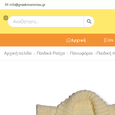
ψτε μοναδικές δημιουργίες από τους Χειροτέχνες μας!
info@greekmommies.gr
Αρχική
Οι
Αρχική σελίδα
Παιδικά Ρούχα
Πανωφόρια
Παιδική 