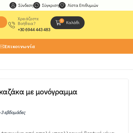
Σύνδεση
Ανακαλύψτε μοναδικές δημιουργίες από τους Χειροτέχ
Σύγκριση
Λίστα Επιθυμιών
Χρειάζεστε
0
Καλάθι
Βοήθεια?
+30 6944 443 483
Επικοινωνία
 καζάκα με μονόγραμμα
2-3 εβδομάδες
, φτιαγμένη από απαλό υποαλλεργικό βρεφικό νήμα.