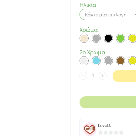
Ηλικία
Χρώμα
2ο Χρώμα
LoveD.