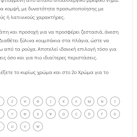
ερα κομψή, με δυνατότητα προσωποποίησης με
ύς ή λατινικούς χαρακτήρες.
άπη και προσοχή για να προσφέρει ζεστασιά, άνεση
 Διαθέτει ξύλινα κουμπάκια στα πλάγια, ώστε να
ω από τα ρούχα. Αποτελεί ιδανική επιλογή τόσο για
ις όσο και για πιο ιδιαίτερες περιστάσεις.
έξετε το κυρίως χρώμα και στο 2ο Χρώμα για το
Ε
Ζ
Η
Θ
Ι
Κ
Λ
Μ
Ν
Ξ
Τ
Υ
Φ
Χ
Ψ
Ω
C
D
F
G
S
U
V
W