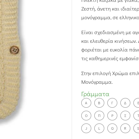
Ζεστή, άνετη και ιδιαίτ
μονόγραμμα, σε ελληνικο
Είναι σχεδιασμένη με αγ
και ελευθερία κινήσεων.
φοριέται με ευκολία πάν
τις καθημερινές εμφανίσε
Στην επιλογή Χρώμα επιλ
Μονόγραμμα.
Γράμματα
A
Β
Γ
Δ
Ο
Π
Ρ
Σ
J
L
Q
R