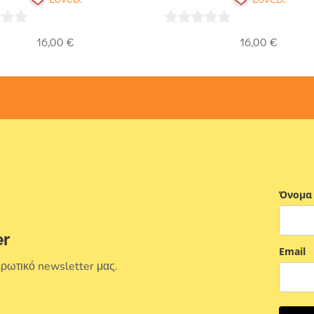
0
16,00
€
16,00
€
out
of
5
Όνομα
er
Email
ερωτικό newsletter μας.