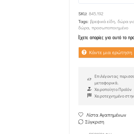
0
out
SKU:
845.192
of
Tags:
βρεφικά είδη
,
δώρα γι
5
δώρα
,
προσωποποιημένο
Έχετε απορίες για αυτό το πρ
Κάντε μια ερώτηση
Επιλέγοντας περισσό
μεταφορικά.
Χειροποίητο Προϊόν
Χειροτεχνημένο στη
Λίστα Αγαπημένων
Σύγκριση