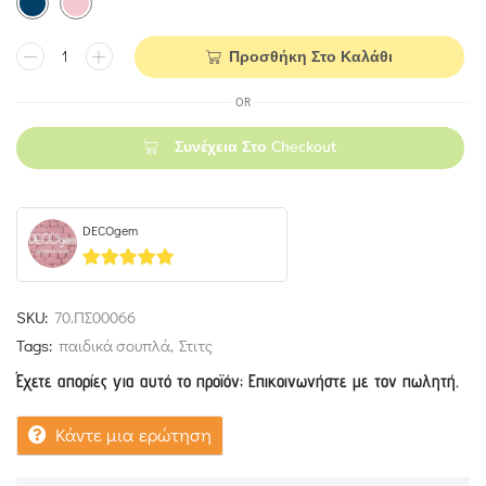
Προσθήκη Στο Καλάθι
OR
Συνέχεια Στο Checkout
DECOgem
5
out of 5
SKU:
70.ΠΣ00066
Tags:
παιδικά σουπλά
,
Στιτς
Έχετε απορίες για αυτό το προϊόν; Επικοινωνήστε με τον πωλητή.
Κάντε μια ερώτηση