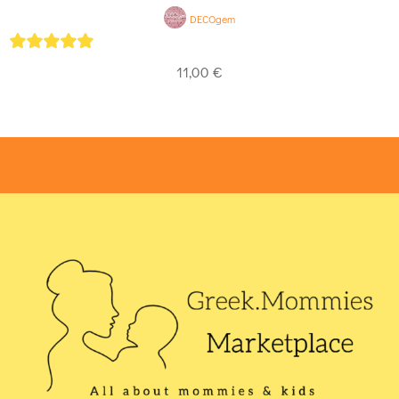
DECOgem
5
out of 5
11,00
€