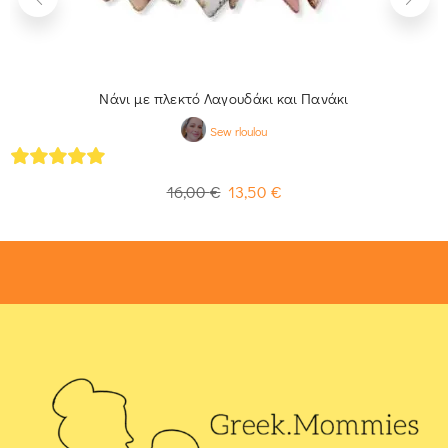
Νάνι με πλεκτό Λαγουδάκι και Πανάκι
Sew rloulou
5
out of 5
16,00
€
13,50
€