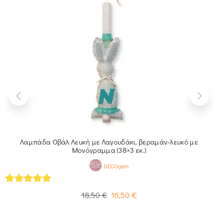
Λαμπάδα Οβάλ Λευκή με Λαγουδάκι, βεραμάν-λευκό με
Μονόγραμμα (38×3 εκ.)
DECOgem
5
out of 5
18,50
€
16,50
€