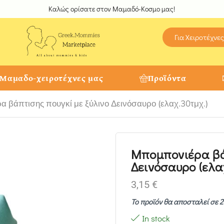
Καλώς ορίσατε στον Μαμαδό-Κοσμο μας!
Για Χειροτέχνες
 Μαμαδο-χειροτέχνες μας
Προϊόντα
 βάπτισης πουγκί με ξύλινο Δεινόσαυρο (ελαχ.30τμχ.)
Μπομπονιέρα βά
Δεινόσαυρο (ελα
3,15
€
Το προϊόν θα αποσταλεί σε 2
In stock