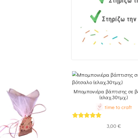
Μπομπονιέρα βάπτισης σε 
(ελαχ.30τμχ.)
time to craft
5
out of 5
3,00
€