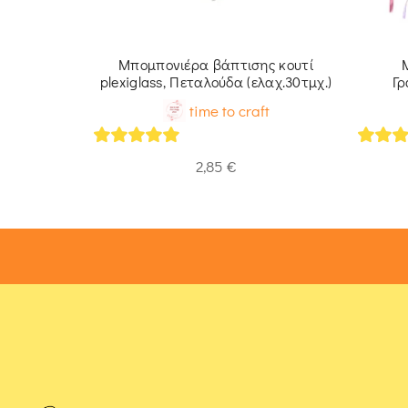
ς, Βέσπα
Μπομπονιέρα βάπτισης κουτί
plexiglass, Πεταλούδα (ελαχ.30τμχ.)
Γρ
t
time to craft
5
out of 5
5
out 
2,85
€