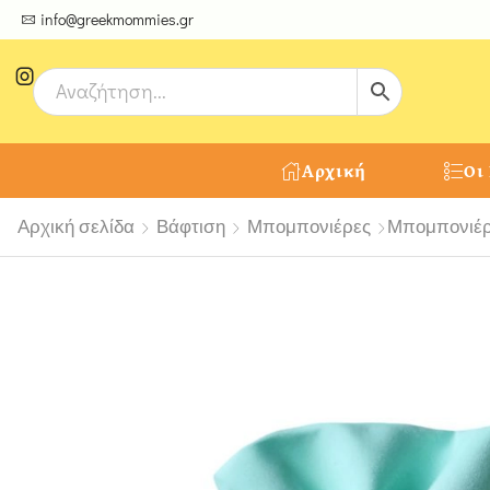
ψτε μοναδικές δημιουργίες από τους Χειροτέχνες μας!
info@greekmommies.gr
Αρχική
Οι
Αρχική σελίδα
Βάφτιση
Μπομπονιέρες
Μπομπονιέρα