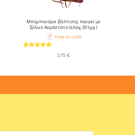
Μπομπονιέρα βάπτισης πουγκί με
ξύλινο Αερόστατο (ελαχ.30τμχ.)
time to craft
5
out of 5
3,15
€