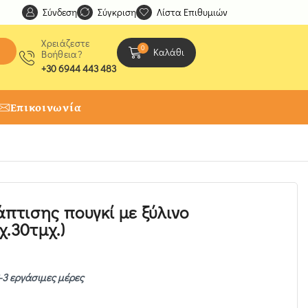
Σύνδεση
Ανακαλύψτε μοναδικές δημιουργίες από τους Χειροτέχ
Σύγκριση
Λίστα Επιθυμιών
Χρειάζεστε
0
Καλάθι
Βοήθεια?
+30 6944 443 483
Επικοινωνία
πτισης πουγκί με ξύλινο
χ.30τμχ.)
-3 εργάσιμες μέρες