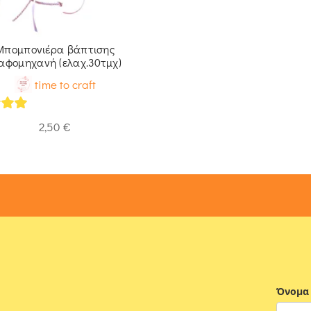
Μπομπονιέρα βάπτισης
αφομηχανή (ελαχ.30τμχ)
time to craft
of 5
2,50
€
Όνομα