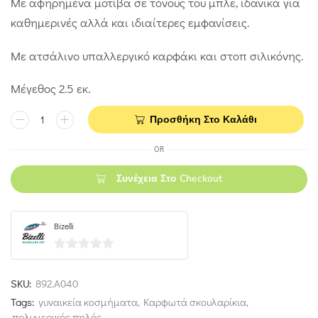
Με αφηρημένα μοτίβα σε τόνους του μπλε, ιδανικά για
καθημερινές αλλά και ιδιαίτερες εμφανίσεις.
Με ατσάλινο υπαλλεργικό καρφάκι και στοπ σιλικόνης.
Μέγεθος 2.5 εκ.
Προσθήκη Στο Καλάθι
OR
Συνέχεια Στο Checkout
Bizelli
0
out
SKU:
892.Α040
of
Tags:
γυναικεία κοσμήματα
,
Καρφωτά σκουλαρίκια
,
5
πολυμερικός πηλός