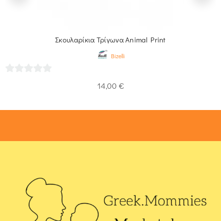
Σκουλαρίκια Τρίγωνα Animal Print
Bizelli
0
14,00
€
out
of
5