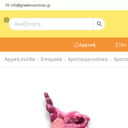
ψτε μοναδικές δημιουργίες από τους Χειροτέχνες μας!
info@greekmommies.gr
Αρχική
Οι
Αρχική σελίδα
Εποχιακά
Χριστουγεννιάτικα
Χριστο