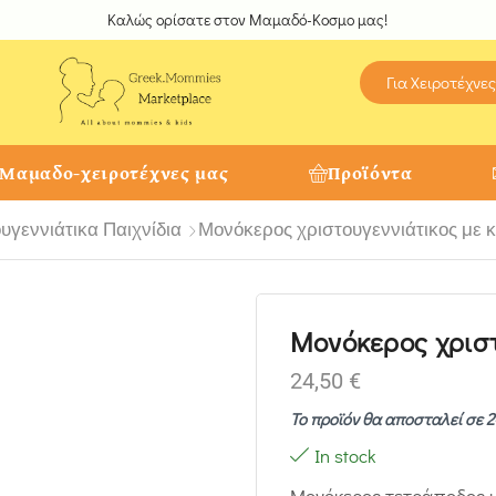
Καλώς ορίσατε στον Μαμαδό-Κοσμο μας!
Για Χειροτέχνες
 Μαμαδο-χειροτέχνες μας
Προϊόντα
υγεννιάτικα Παιχνίδια
Μονόκερος χριστουγεννιάτικος με
Μονόκερος χρισ
24,50
€
Το προϊόν θα αποσταλεί σε 2
In stock
Μονόκερος τετράποδος μ