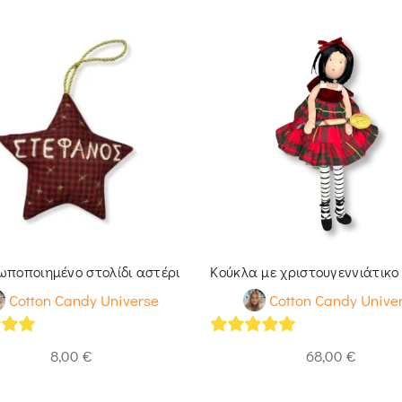
ποποιημένο στολίδι αστέρι
Κούκλα με χριστουγεννιάτικ
Cotton Candy Universe
Cotton Candy Unive
of 5
5
out of 5
8,00
€
68,00
€