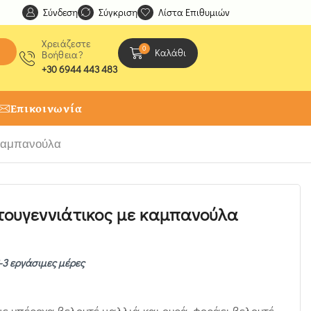
Σύνδεση
Ανακαλύψτε μοναδικές δημιουργίες από τους Χειροτέχ
Σύγκριση
Λίστα Επιθυμιών
Χρειάζεστε
0
Καλάθι
Βοήθεια?
+30 6944 443 483
Επικοινωνία
 καμπανούλα
τουγεννιάτικος με καμπανούλα
-3 εργάσιμες μέρες
ε υπέροχα βελουτέ μαλλιά και ουρά, φοράει βελουτέ