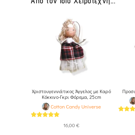
Από τον ίδιο Χειροτέχνη...
ξιλάρι
Χριστουγεννιάτικος Άγγελος με Καρό
Προσω
Κόκκινο-Γκρι Φόρεμα, 25cm
iverse
Cotton Candy Universe
5
out 
5
out of 5
16,00
€