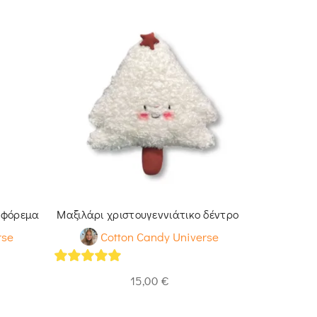
ο φόρεμα
Μαξιλάρι χριστουγεννιάτικο δέντρο
Στολίδ
rse
Cotton Candy Universe
Co
5
out of 5
5
out of 
15,00
€