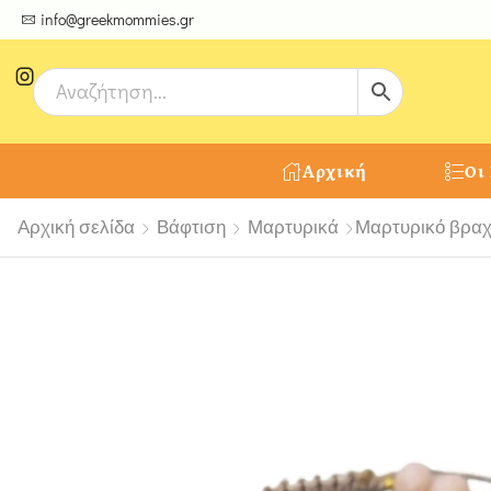
ψτε μοναδικές δημιουργίες από τους Χειροτέχνες μας!
info@greekmommies.gr
Αρχική
Οι
Αρχική σελίδα
Βάφτιση
Μαρτυρικά
Μαρτυρικό βραχι