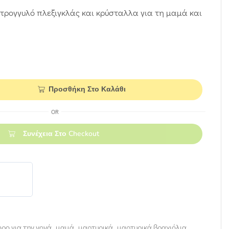
τρογγυλό πλεξιγκλάς και κρύσταλλα για τη μαμά και
Προσθήκη Στο Καλάθι
OR
Συνέχεια Στο Checkout
ρο για την νονά
,
μαμά
,
μαρτυρικά
,
μαρτυρικά βραχιόλια
,