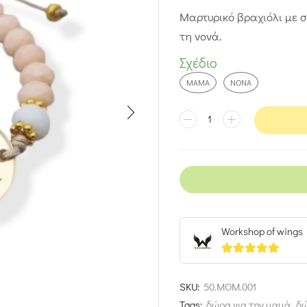
Μαρτυρικό βραχιόλι με σ
τη νονά.
Σχέδιο
ΜΑΜΆ
ΝΟΝΆ
Workshop of wings
5
out of 5
SKU:
50.MOM.001
Tags:
δώρα για την μαμά
,
δώ