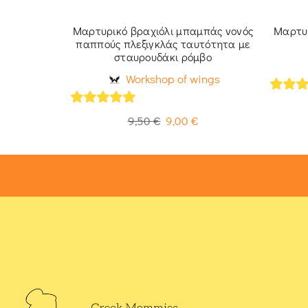
αυτότητα
Μαρτυρικό βραχιόλι μπαμπάς νονός
Μαρτυρ
αγιά
παππούς πλεξιγκλάς ταυτότητα με
σταυρουδάκι ρόμβο
ings
Workshop of wings
5
out 
5
out of 5
9,50
€
9,00
€