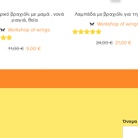
ικό βραχιόλι με μαμά , νονά
Λαμπάδα με βραχιόλι για τ
,γιαγιά, θεία
Workshop of wing
Workshop of wings
5
out of 5
24,00
€
21,00
€
of 5
11,00
€
9,00
€
Όνομα