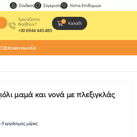
Σύνδεση
Ανακαλύψτε μοναδικές δημιουργίες από τους Χειροτέχ
Σύγκριση
Λίστα Επιθυμιών
Χρειάζεστε
0
Καλάθι
Βοήθεια?
+30 6944 443 483
Επικοινωνία
όλι μαμά και νονά με πλεξιγκλάς
-5 εργάσιμες μέρες