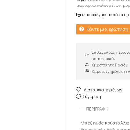
μαρτυρικά καλεσμένων
,
μαρ
Έχετε απορίες για αυτό το πρ
Κάντε μια ερώτηση
Επιλέγοντας περισσό
μεταφορικά.
Χειροποίητο Προϊόν
Χειροτεχνημένο στη
Λίστα Αγαπημένων
Σύγκριση
ΠΕΡΙΓΡΑΦΉ
Μπεζ nude κρύσταλλα 
διακριτικό ματάκι πάν