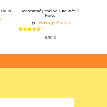
η Μαμά
Μαρτυρικό μπρελόκ, Μπαμπάς &
Μαρτυρικό
Νονός
ξύλινη τ
s
Workshop of wings
5
out of 5
8,50
€
5
out of 