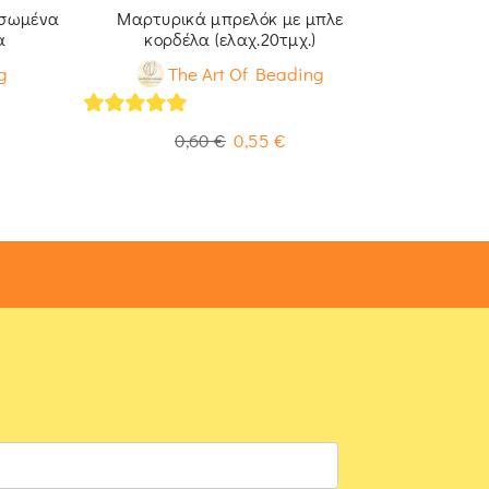
υσωμένα
Μαρτυρικά μπρελόκ με μπλε
Μαρτυρ
α
κορδέλα (ελαχ.20τμχ.)
κορ
g
The Art Of Beading
4.93
out of 5
4.93
out of
0,60
€
0,55
€