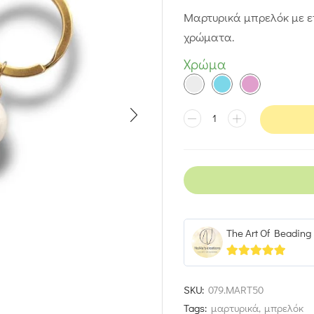
Μαρτυρικά μπρελόκ με ε
χρώματα.
Χρώμα
The Art Of Beading
4.93
out of 5
SKU:
079.MART50
Tags:
μαρτυρικά
,
μπρελόκ