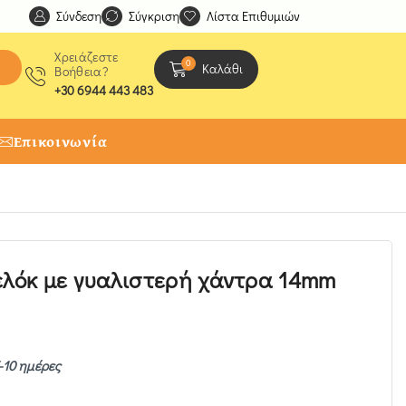
Σύνδεση
Ανακαλύψτε μοναδικές δημιουργίες από τους Χειροτέχ
Σύγκριση
Λίστα Επιθυμιών
Χρειάζεστε
0
Καλάθι
Βοήθεια?
+30 6944 443 483
Επικοινωνία
λόκ με γυαλιστερή χάντρα 14mm
-10 ημέρες