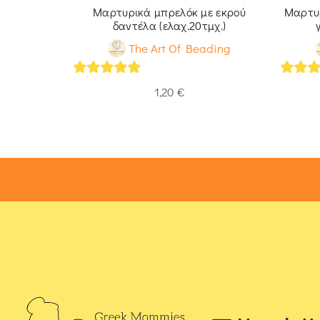
ιχρυσωμένα
Μαρτυρικά μπρελόκ με εκρού
Μαρτυρ
ια
δαντέλα (ελαχ.20τμχ.)
ading
The Art Of Beading
4.93
out of 5
4.93
ou
1,20
€