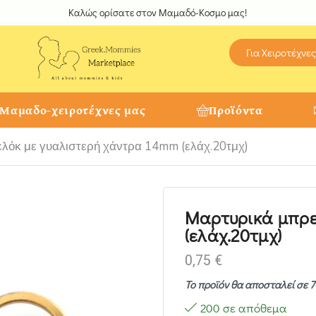
Καλώς ορίσατε στον Μαμαδό-Κοσμο μας!
Για Χειροτέχνες
 Μαμαδο-χειροτέχνες μας
Προϊόντα
λόκ με γυαλιστερή χάντρα 14mm (ελάχ.20τμχ)
Μαρτυρικά μπρε
(ελάχ.20τμχ)
0,75
€
Το προϊόν θα αποσταλεί σε 7
200 σε απόθεμα