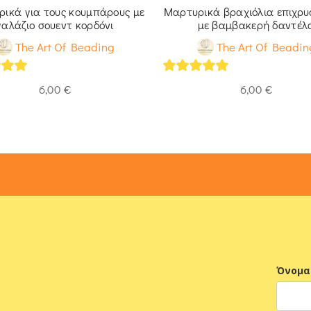
ικά για τους κουμπάρους με
Μαρτυρικά βραχιόλια επιχρ
γαλάζιο σουεντ κορδόνι
με βαμβακερή δαντέλ
The Art Of Beading
The Art Of Beadin
t of 5
4.93
out of 5
6,00
€
6,00
€
Όνομα