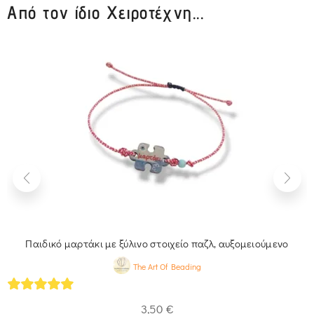
Από τον ίδιο Χειροτέχνη...
Παιδικό μαρτάκι με ξύλινο στοιχείο παζλ, αυξομειούμενο
The Art Of Beading
4.93
out of 5
3,50
€