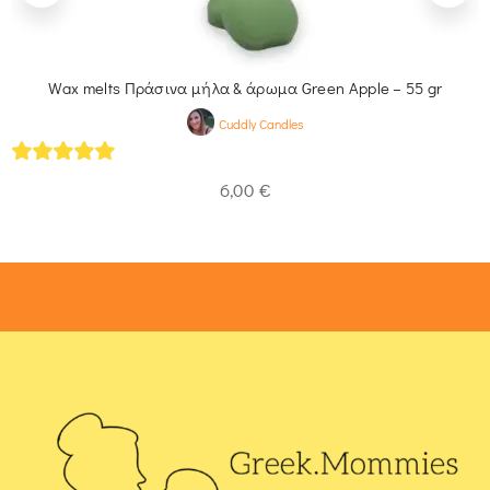
Wax melts Πράσινα μήλα & άρωμα Green Apple – 55 gr
Cuddly Candles
5
out of 5
6,00
€