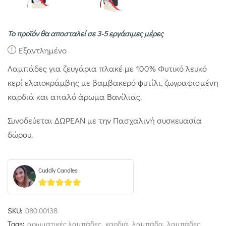
Το προϊόν θα αποσταλεί σε 3-5 εργάσιμες μέρες
Εξαντλημένο
Λαμπάδες για ζευγάρια πλακέ με 100% Φυτικό λευκό
κερί ελαιοκράμβης με βαμβακερό φυτίλι, ζωγραφισμένη
καρδιά και απαλό άρωμα Βανίλιας.
Συνοδεύεται ΔΩΡΕΑΝ με την Πασχαλινή συσκευασία
δώρου.
Cuddly Candles
5
out of 5
SKU:
080.00138
Tags:
αρωματικές λαμπάδες
,
καρδιά
,
λαμπάδα
,
λαμπάδες
,