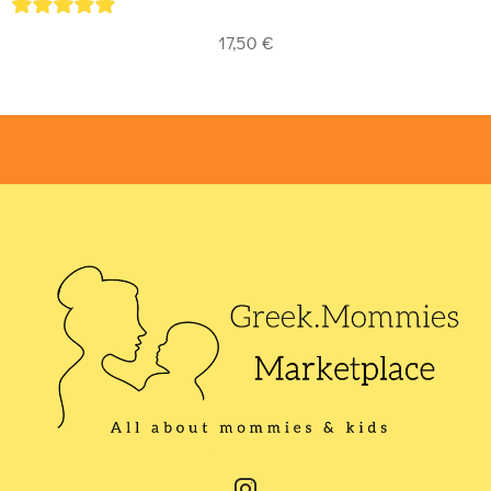
5
out of 5
17,50
€