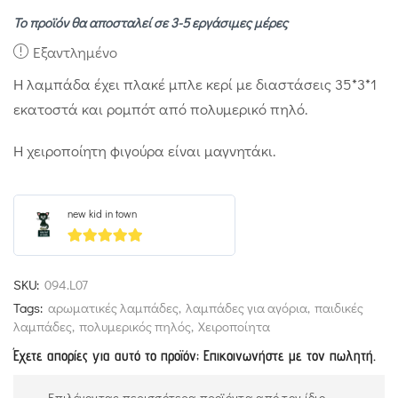
Το προϊόν θα αποσταλεί σε 3-5 εργάσιμες μέρες
Εξαντλημένο
Η λαμπάδα έχει πλακέ μπλε κερί με διαστάσεις 35*3*1
εκατοστά και ρομπότ από πολυμερικό πηλό.
Η χειροποίητη φιγούρα είναι μαγνητάκι.
new kid in town
5
out of 5
SKU:
094.L07
Tags:
αρωματικές λαμπάδες
,
λαμπάδες για αγόρια
,
παιδικές
λαμπάδες
,
πολυμερικός πηλός
,
Χειροποίητα
Έχετε απορίες για αυτό το προϊόν; Επικοινωνήστε με τον πωλητή.
Επιλέγοντας περισσότερα προϊόντα από τον ίδιο