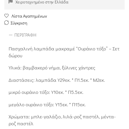
Χειροτεχνημένο στην Ελλάδα
Λίστα Αγαπημένων
Σύγκριση
ΠΕΡΙΓΡΑΦΉ
Πασχαλινή λαμπάδα μακραμέ “Ουράνιο τόξο” – Σετ
δώρου
Υλικά: βαμβακερό νήμα, ξύλινες χάντρες
Διαστάσεις: λαμπάδα Υ29εκ. * Π1.5εκ. * Μ2εκ.
μικρό ουράνιο τόξο: Υ10εκ. * Π5.5εκ.
μεγάλο ουράνιο τόξο: Υ15εκ. * Π15εκ.
Χρώματα: μπλε-γαλάζιο, λιλά-ροζ παστέλ, μέντα-
ροζ παστέλ