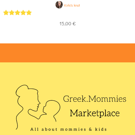
Kirki's knot
5
out of 5
15,00
€