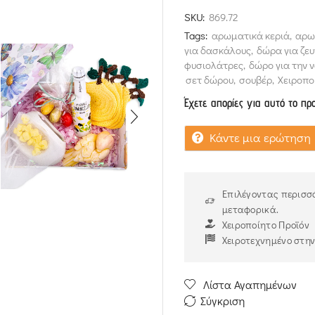
out
SKU:
869.72
of
Tags:
αρωματικά κεριά
,
αρω
5
για δασκάλους
,
δώρα για ζε
φυσιολάτρες
,
δώρο για την 
σετ δώρου
,
σουβέρ
,
Χειροπο
Έχετε απορίες για αυτό το πρ
Κάντε μια ερώτηση
Επιλέγοντας περισσό
μεταφορικά.
Χειροποίητο Προϊόν
Χειροτεχνημένο στη
Λίστα Αγαπημένων
Σύγκριση