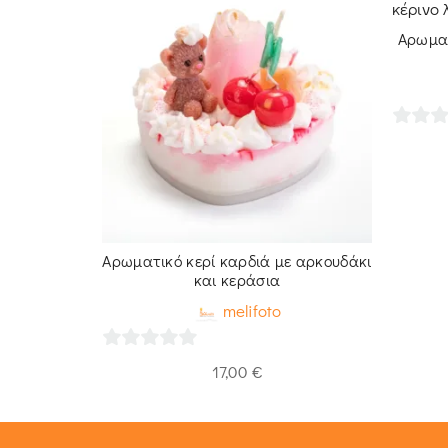
Αρωματ
0
out
of
5
βατόμουρο-
Αρωματικό κερί καρδιά με αρκουδάκι
ι
και κεράσια
melifoto
0
17,00
€
out
of
5