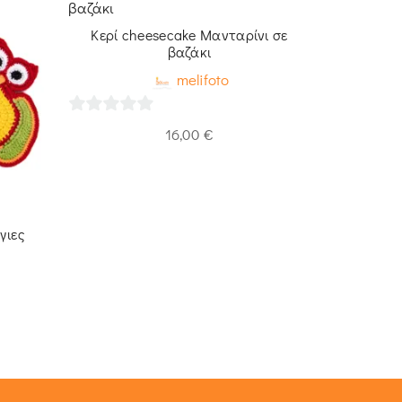
Κερί cheesecake Μανταρίνι σε
Αρωματικ
βαζάκι
melifoto
0
0
16,00
€
out
out
of
of
5
5
γιες