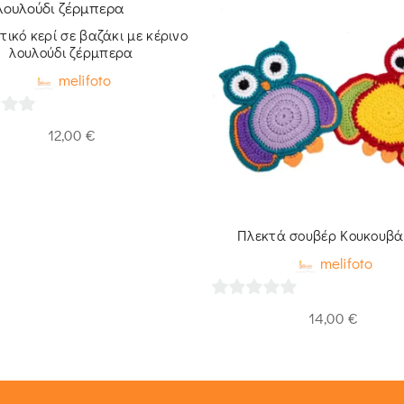
ικό κερί σε βαζάκι με κέρινο
λουλούδι ζέρμπερα
melifoto
12,00
€
Πλεκτά σουβέρ Κουκουβά
melifoto
0
14,00
€
out
of
5