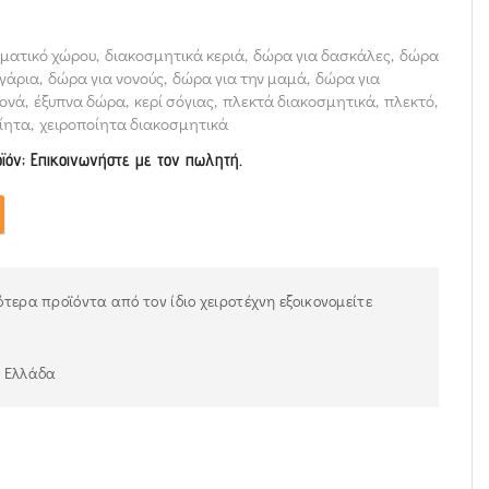
ματικό χώρου
,
διακοσμητικά κεριά
,
δώρα για δασκάλες
,
δώρα
υγάρια
,
δώρα για νονούς
,
δώρα για την μαμά
,
δώρα για
νονά
,
έξυπνα δώρα
,
κερί σόγιας
,
πλεκτά διακοσμητικά
,
πλεκτό
,
ίητα
,
χειροποίητα διακοσμητικά
οϊόν; Επικοινωνήστε με τον πωλητή.
τερα προϊόντα από τον ίδιο χειροτέχνη εξοικονομείτε
ν Ελλάδα