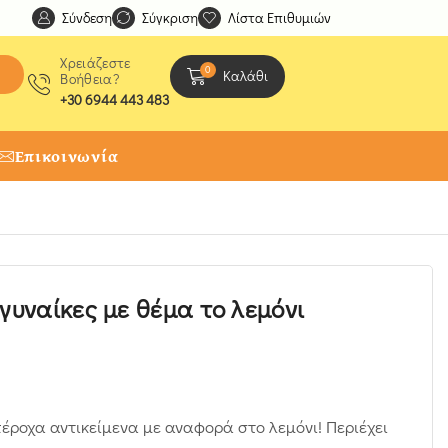
Σύνδεση
Ανακαλύψτε μοναδικές δημιουργίες από τους Χειροτέχ
Σύγκριση
Λίστα Επιθυμιών
Χρειάζεστε
0
Καλάθι
Βοήθεια?
+30 6944 443 483
Επικοινωνία
 γυναίκες με θέμα το λεμόνι
έροχα αντικείμενα με αναφορά στο λεμόνι! Περιέχει