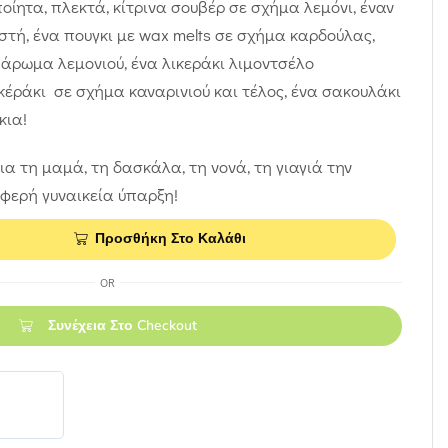
οίητα, πλεκτά, κίτρινα σουβέρ σε σχήμα λεμόνι, έναν
τή, ένα πουγκι με wax melts σε σχήμα καρδούλας,
ό άρωμα λεμονιού, ένα λικεράκι λιμοντσέλο
κέράκι σε σχήμα καναρινιού και τέλος, ένα σακουλάκι
κια!
ια τη μαμά, τη δασκάλα, τη νονά, τη γιαγιά την
υφερή γυναικεία ύπαρξη!
Προσθήκη Στο Καλάθι
OR
Συνέχεια Στο Checkout