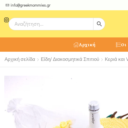
ψτε μοναδικές δημιουργίες από τους Χειροτέχνες μας!
info@greekmommies.gr
Αρχική
Οι
Αρχική σελίδα
Είδη/ Διακοσμητικά Σπιτιού
Κεριά και