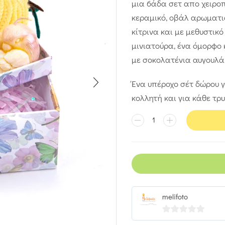
μια 6άδα σετ απο χειροπ
κεραμικό, οβάλ αρωματισ
κίτρινα και με μεθυστικ
μινιατούρα, ένα όμορφο 
με σοκολατένια αυγουλά
Ένα υπέροχο σέτ δώρου γ
κολλητή και για κάθε τρ
melifoto
0