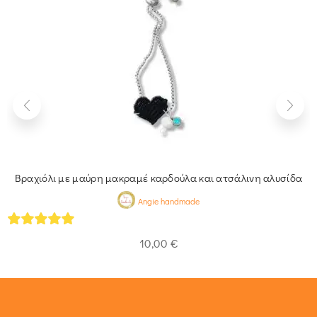
Βραχιόλι με μαύρη μακραμέ καρδούλα και ατσάλινη αλυσίδα
Angie handmade
5
out of 5
10,00
€