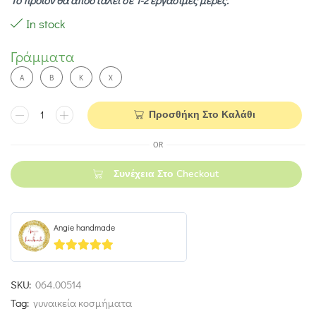
Το προϊόν θα αποσταλεί σε 1-2 εργάσιμες μέρες.
In stock
Γράμματα
A
Β
Κ
Χ
Προσθήκη Στο Καλάθι
OR
Συνέχεια Στο Checkout
Angie handmade
5
out of 5
SKU:
064.00514
Tag:
γυναικεία κοσμήματα