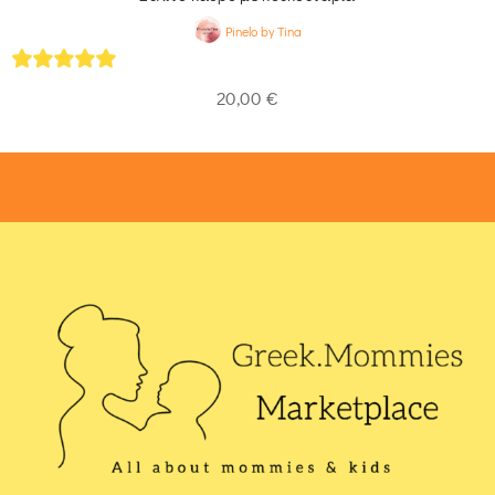
Pinelo by Tina
5
out of 5
20,00
€