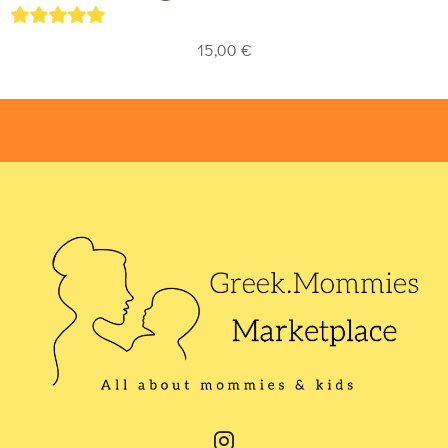
5
out of 5
15,00
€