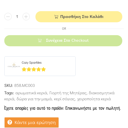
Προσθήκη Στο Καλάθι
OR
Συνέχεια Στο Checkout
Cozy Sparkles
5
out of 5
SKU:
858.MC003
Tags:
αρωματικά κεριά
,
Γιορτή της Μητέρας
,
διακοσμητικά
κεριά
,
δώρα για την μαμά
,
κερί σόγιας
,
χειροποίητα κεριά
Έχετε απορίες για αυτό το προϊόν; Επικοινωνήστε με τον πωλητή.
Κάντε μια ερώτηση