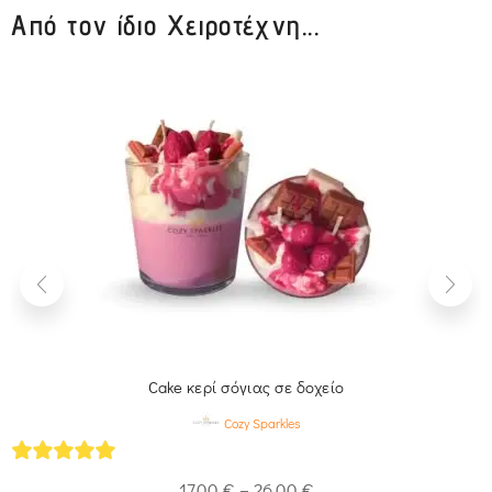
Από τον ίδιο Χειροτέχνη...
Cake κερί σόγιας σε δοχείο
Cozy Sparkles
5
out of 5
17,00
€
–
26,00
€