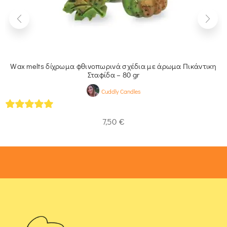
Wax melts δίχρωμα φθινοπωρινά σχέδια με άρωμα Πικάντικη
Σταφίδα – 80 gr
Cuddly Candles
5
out of 5
7,50
€