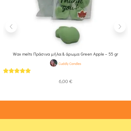
Wax melts Πράσινα μήλα & άρωμα Green Apple – 55 gr
Cuddly Candles
5
out of 5
6,00
€