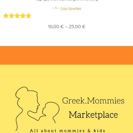
Cozy Sparkles
5
out of 5
16,00
€
–
25,00
€