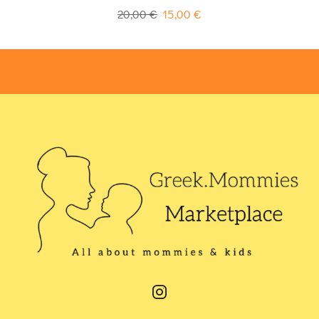
5
out of 5
20,00
€
15,00
€