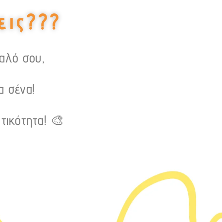
εις???
υαλό σου,
α σένα!
τικότητα! 🎨