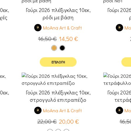
0εκ,
Γούρι 2026 πλέξιγκλας 10εκ,
Γούρι 202
χές
ρόδι με βάση
t
MoAna Art & Craft
Mo
16,50
€
14,50
€
ΕΠΙΛΟΓΉ
0εκ,
Γούρι 2026 πλέξιγκλας 10εκ,
Γούρι 202
στρογγυλό επιτραπέζιο
τετράφ
t
MoAna Art & Craft
Mo
22,00
€
20,00
€
16,