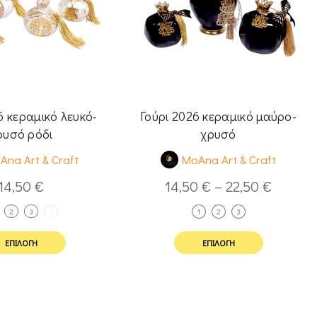
6 κεραμικό λευκό-
Γούρι 2026 κεραμικό μαύρο-
ρυσό ρόδι
χρυσό
Ana Art & Craft
MoAna Art & Craft
14,50
€
14,50
€
–
22,50
€
2
3
4
1
2
3
ΕΠΙΛΟΓΉ
ΕΠΙΛΟΓΉ