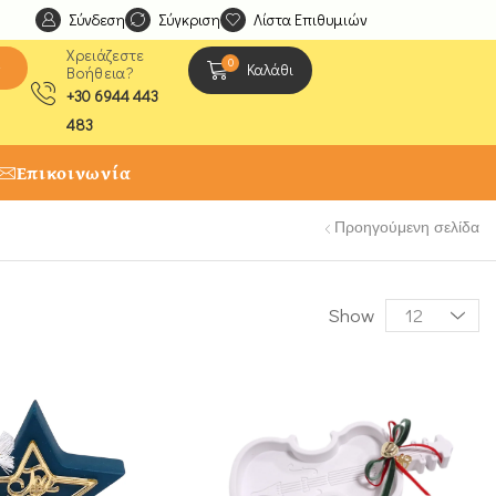
Σύνδεση
Ανακαλύψτε μοναδικές δημιουργίες από τους Χειροτέχ
Σύγκριση
Λίστα Επιθυμιών
Χρειάζεστε
0
ς
Καλάθι
Βοήθεια?
+30 6944 443
483
Επικοινωνία
Προηγούμενη σελίδα
Show