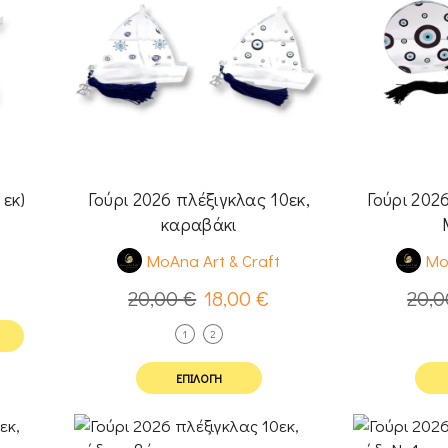
 εκ)
Γούρι 2026 πλέξιγκλας 10εκ,
Γούρι 202
καραβάκι
t
MoAna Art & Craft
Mo
20,00
€
18,00
€
20,
1
2
ΕΠΙΛΟΓΉ