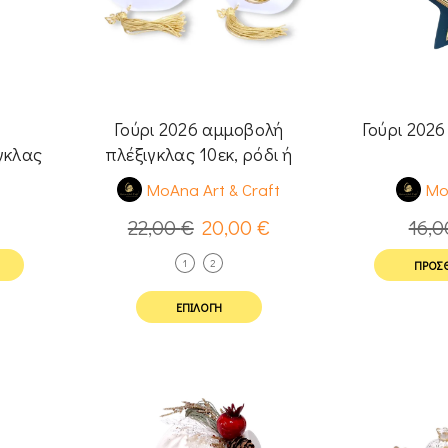
Γούρι 2026 αμμοβολή
Γούρι 2026
γκλας
πλέξιγκλας 10εκ, ρόδι ή
α
στρογγυλό
t
MoAna Art & Craft
Mo
22,00
€
20,00
€
16,
1
2
ΠΡΟΣΘ
ΕΠΙΛΟΓΉ