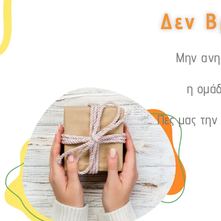
Δεν Β
Μην ανησ
η ομάδ
Πες μας την