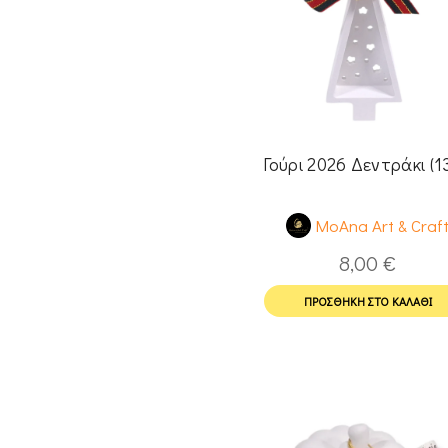
Γούρι 2026 Δεντράκι (1
MoAna Art & Craf
8,00
€
ΠΡΟΣΘΉΚΗ ΣΤΟ ΚΑΛΆΘΙ