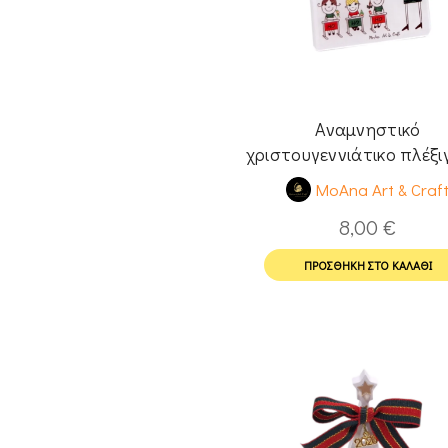
Αναμνηστικό
χριστουγεννιάτικο πλέξι
σουβέρ για δασκάλ
MoAna Art & Craf
8,00
€
ΠΡΟΣΘΉΚΗ ΣΤΟ ΚΑΛΆΘΙ