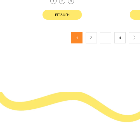
1
2
3
ΕΠΙΛΟΓΉ
1
2
…
4