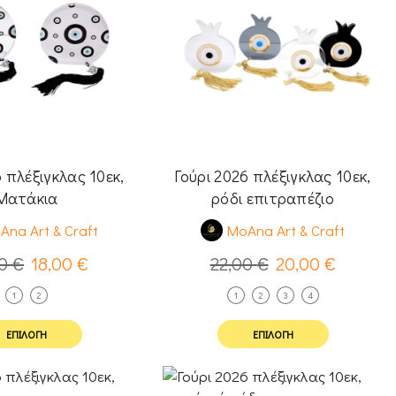
6 πλέξιγκλας 10εκ,
Γούρι 2026 πλέξιγκλας 10εκ,
Ματάκια
ρόδι επιτραπέζιο
Ana Art & Craft
MoAna Art & Craft
00
€
18,00
€
22,00
€
20,00
€
1
2
1
2
3
4
ΕΠΙΛΟΓΉ
ΕΠΙΛΟΓΉ