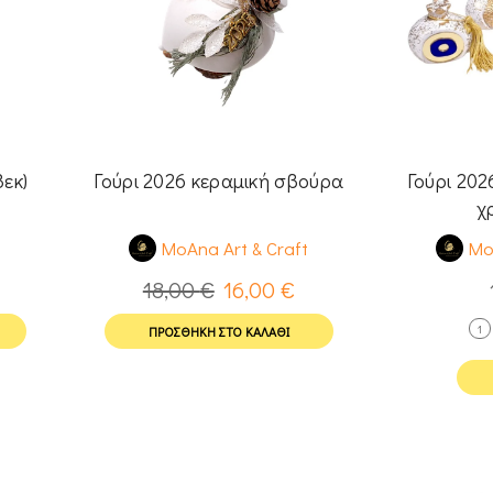
Γούρι 202
3εκ)
Γούρι 2026 κεραμική σβούρα
χ
Mo
t
MoAna Art & Craft
18,00
€
16,00
€
1
ΠΡΟΣΘΉΚΗ ΣΤΟ ΚΑΛΆΘΙ