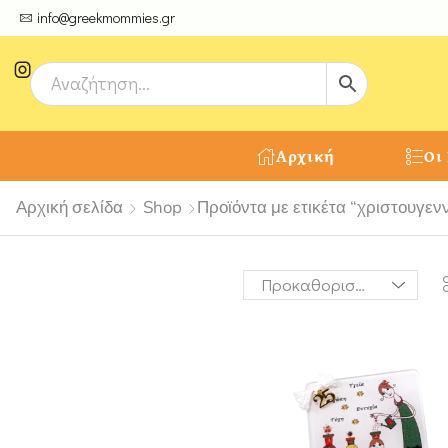
ψτε μοναδικές δημιουργίες από τους Χειροτέχνες μας!
info@greekmommies.gr
Αρχική
Οι
Αρχική σελίδα
Shop
Προϊόντα με ετικέτα “χριστουγεν