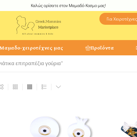
Καλώς ορίσατε στον Μαμαδό-Κοσμο μας!
Για Χειροτέχνε
 Μαμαδο-χειροτέχνες μας
Προϊόντα
νιάτικα επιτραπέζια γούρια”