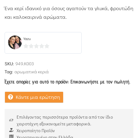
Ένα κερί ιδανικό για όσους αγαπούν τα γλυκά, φρουτώδη
και καλοκαιρινά αρώματα.
Yazu
0
out
SKU:
949.Κ003
of
Tag:
αρωματικά κεριά
5
Έχετε απορίες για αυτό το προϊόν; Επικοινωνήστε με τον πωλητή.
Κάντε μια ερώτηση
Επιλέγοντας περισσότερα προϊόντα από τον ίδιο
χειροτέχνη εξοικονομείτε μεταφορικά.
Χειροποίητο Προϊόν
Χειροτεχνημένο στην Ελλάδα