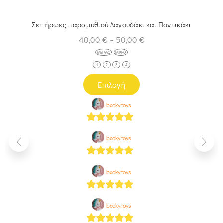
Σετ ήρωες παραμυθιού Λαγουδάκι και Ποντικάκι
40,00
€
–
50,00
€
ΜΕΓΆΛΟ
ΜΙΚΡΌ
1
2
3
4
Επιλογή
booky.toys
5
out of 5
booky.toys
5
out of 5
booky.toys
5
out of 5
booky.toys