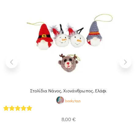
Στολίδια Νάνος, Χιονάνθρωπος, Ελάφι
booky.toys
5
out of 5
8,00
€