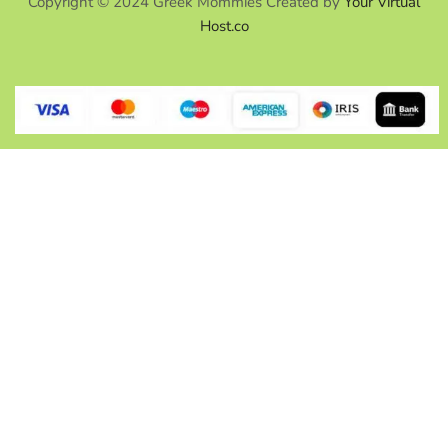
Copyright © 2024 Greek Mommies Created by
Your Virtual
Host.co