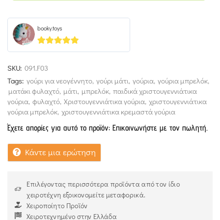
booky.toys
5
out of 5
SKU:
091.F03
Tags:
γούρι για νεογέννητο
,
γούρι μάτι
,
γούρια
,
γούρια μπρελόκ
,
ματάκι φυλαχτό
,
μάτι
,
μπρελόκ
,
παιδικά χριστουγεννιάτικα
γούρια
,
φυλαχτό
,
Χριστουγεννιάτικα γούρια
,
χριστουγεννιάτικα
γούρια μπρελόκ
,
χριστουγεννιάτικα κρεμαστά γούρια
Έχετε απορίες για αυτό το προϊόν; Επικοινωνήστε με τον πωλητή.
Κάντε μια ερώτηση
Επιλέγοντας περισσότερα προϊόντα από τον ίδιο
χειροτέχνη εξοικονομείτε μεταφορικά.
Χειροποίητο Προϊόν
Χειροτεχνημένο στην Ελλάδα