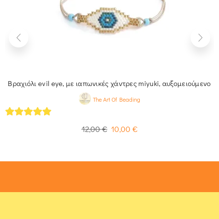
Βραχιόλι evil eye, με ιαπωνικές χάντρες miyuki, αυξομειούμενο
The Art Of Beading
4.93
out of 5
12,00
€
10,00
€