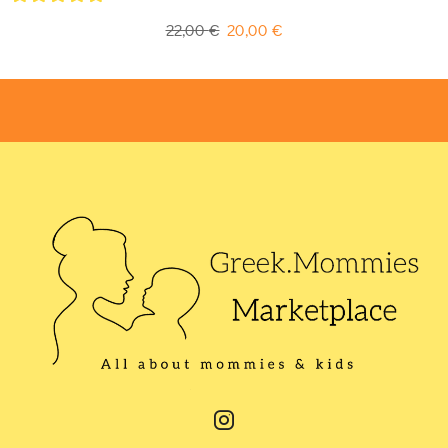
5
out of 5
22,00
€
20,00
€