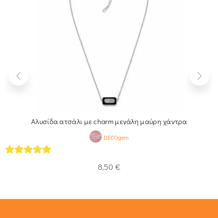
Αλυσίδα ατσάλι με charm μεγάλη μαύρη χάντρα
DECOgem
5
out of 5
8,50
€